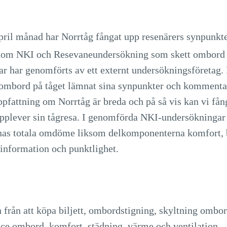
ril månad har Norrtåg fångat upp resenärers synpunkt
om NKI och Resevaneundersökning som skett ombord 
ar har genomförts av ett externt undersökningsföretag.
ombord på tåget lämnat sina synpunkter och kommenta
ppfattning om Norrtåg är breda och på så vis kan vi fån
upplever sin tågresa. I genomförda NKI-undersökningar 
ernas totala omdöme liksom delkomponenterna komfort,
information och punktlighet.
n från att köpa biljett, ombordstigning, skyltning ombo
ice ombord, komfort, städning, värme och ventilation,