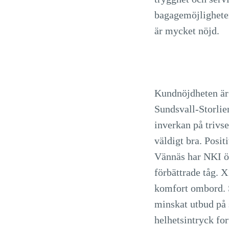
bagagemöjligheter
är mycket nöjd.
Kundnöjdheten är 
Sundsvall-Storlie
inverkan på trivs
väldigt bra. Posit
Vännäs har NKI ök
förbättrade tåg. 
komfort ombord. S
minskat utbud på 
helhetsintryck for