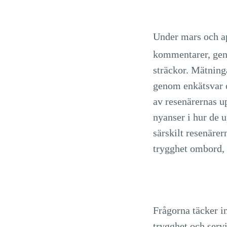
Under mars och ap
kommentarer, gen
sträckor. Mätning
genom enkätsvar 
av resenärernas u
nyanser i hur de 
särskilt resenär
trygghet ombord, 
Frågorna täcker i
trygghet och serv