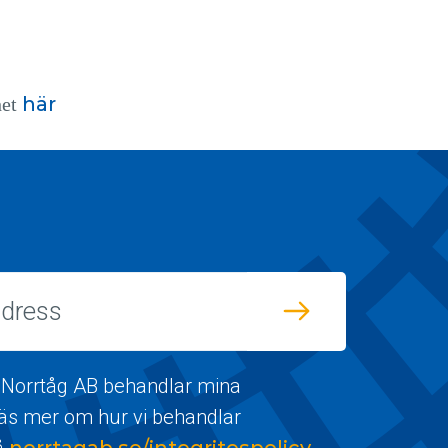
här
het
 Norrtåg AB behandlar mina
Läs mer om hur vi behandlar
å
norrtagab.se/integritespolicy