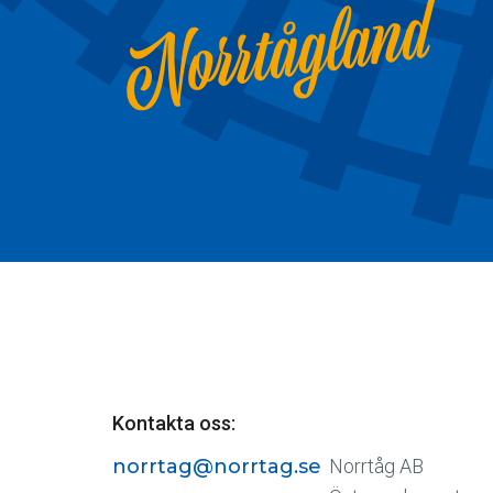
Norrtågland
Kontakta oss:
norrtag@norrtag.se
Norrtåg AB