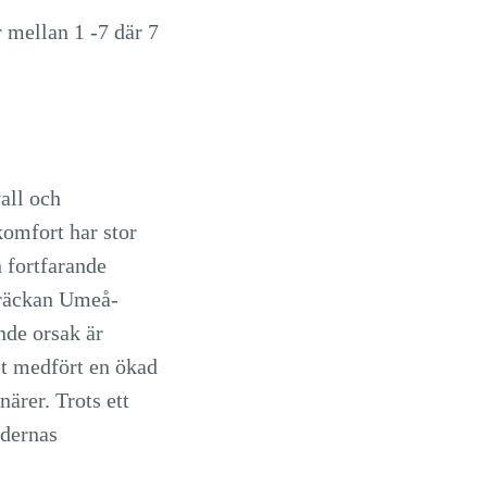
 mellan 1 -7 där 7
all och
komfort har stor
n fortfarande
 sträckan Umeå-
nde orsak är
et medfört en ökad
ärer. Trots ett
ndernas