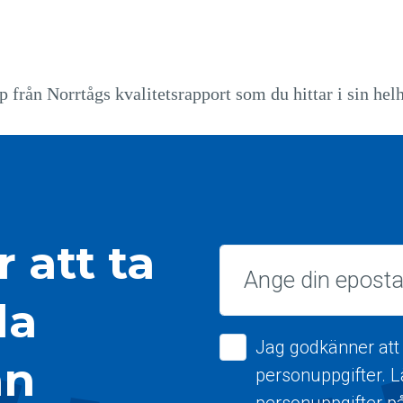
pp från Norrtågs kvalitetsrapport som du hittar i sin hel
 att ta
Epost
la
Jag godkänner att
ån
personuppgifter. 
personuppgifter p