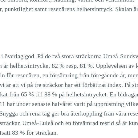
, punktlighet samt resenärens helhetsintryck. Skalan är
i överlag god. På de två stora sträckorna Umeå-Sundsv
n är helhetsintrycket 82 % resp. 81 %. Upplevelsen av 
eln för resenären, en försämring från föregående år, me
ivt är att vi på tre sträckor har ett förbättrat index. På
at från 65 % till 88 % på helhetsintrycket. En bidraga
X11 har under senaste halvåret varit på upprustning vilk
nygga och rena tåg ger bra återkoppling från våra resen
sträckan Umeå-Luleå och en försämrad restid så är ku
tsatt 83 % för sträckan.