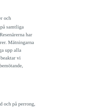
er och
på samtliga
 Resenärerna har
rer. Mätningarna
ga upp alla
beaktar vi
 bemötande,
rd och på perrong,