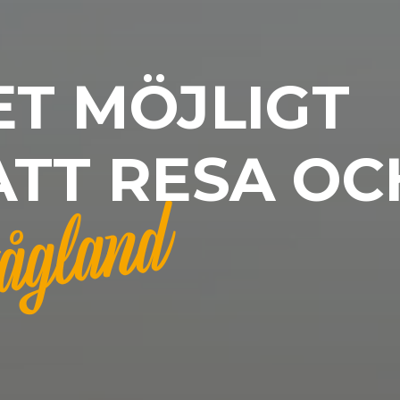
ET MÖJLIGT
ATT RESA OC
ågland