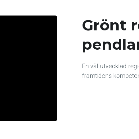
Grönt 
pendla
En väl utvecklad regio
framtidens kompetens