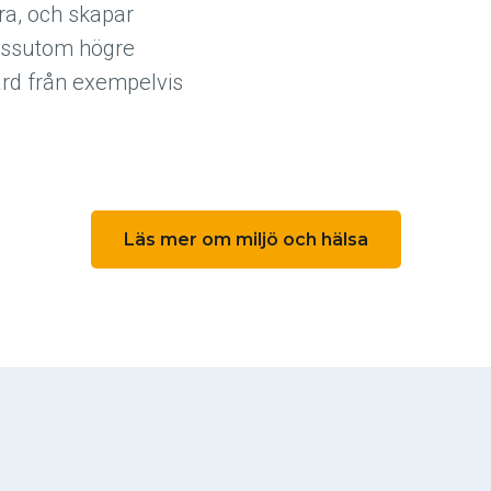
ra, och skapar
dessutom högre
vård från exempelvis
Läs mer om miljö och hälsa