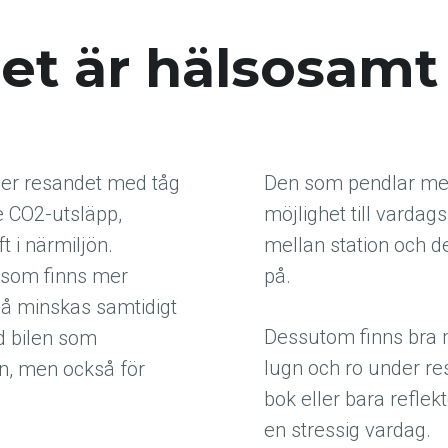
et är hälsosamt
ger resandet med tåg
Den som pendlar med
 CO2-utsläpp,
möjlighet till varda
t i närmiljön.
mellan station och des
 som finns mer
på.
å minskas samtidigt
Dessutom finns bra m
ed bilen som
lugn och ro under res
den, men också för
bok eller bara refle
en stressig vardag.