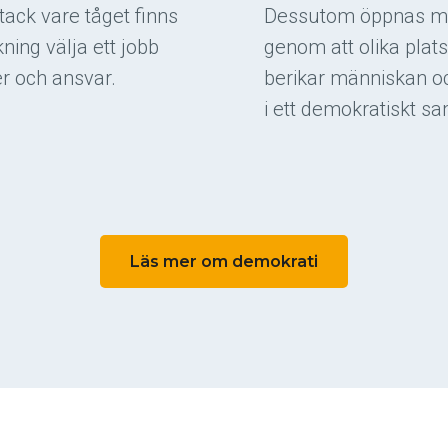
tack vare tåget finns
Dessutom öppnas möjl
kning välja ett jobb
genom att olika pla
er och ansvar.
berikar människan o
i ett demokratiskt sa
Läs mer om demokrati