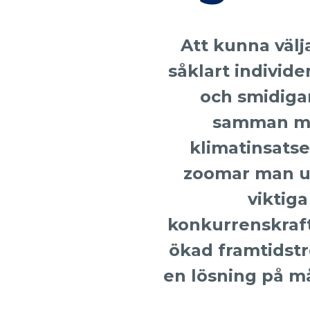
Att kunna välja
såklart individe
och smidigar
samman me
klimatinsatse
zoomar man ut
viktig
konkurrenskrafte
ökad framtidstr
en lösning på m