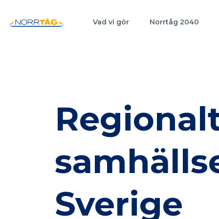
Vad vi gör
Norrtåg 2040
Regionalt
samhällse
Sverige