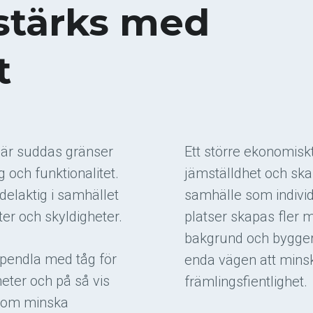
stärks med
t
, här suddas gränser
Ett större ekonomiskt
 och funktionalitet.
jämställdhet och ska
delaktig i samhället
samhälle som individ
ter och skyldigheter.
platser skapas fler 
bakgrund och bygger
t pendla med tåg för
enda vägen att mins
heter och på så vis
främlingsfientlighet.
enom minska