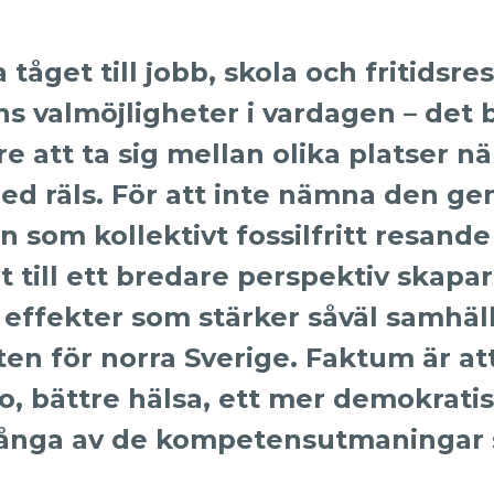
 tåget till jobb, skola och fritids
ns valmöjligheter i vardagen – det 
e att ta sig mellan olika platser nä
d räls. För att inte nämna den 
n som kollektivt fossilfritt resand
 till ett bredare perspektiv skapar
a effekter som stärker såväl samhäl
n för norra Sverige. Faktum är att 
o, bättre hälsa, ett mer demokrati
ånga av de kompetensutmaningar so