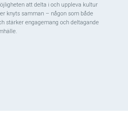
igheten att delta i och uppleva kultur
tser knyts samman – någon som både
ch stärker engagemang och deltagande
mhälle.