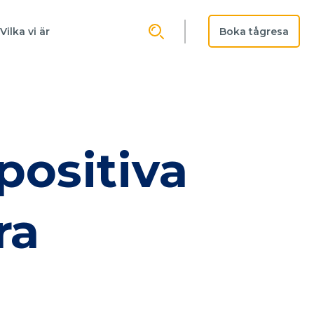
Boka tågresa
Vilka vi är
positiva
ra