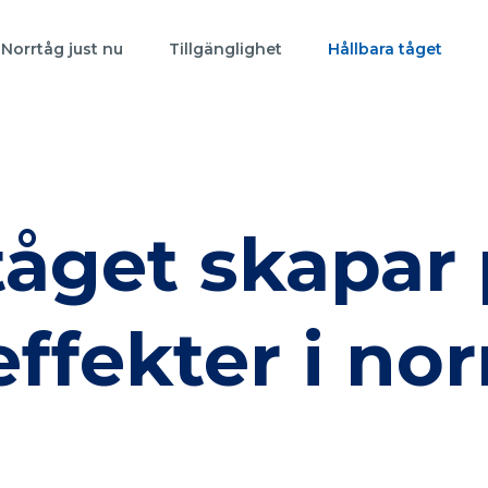
Norrtåg just nu
Tillgänglighet
Hållbara tåget
åget skapar 
ffekter i nor