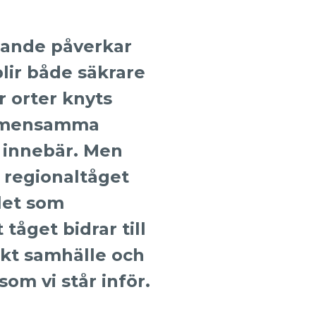
resande påverkar
blir både säkrare
r orter knyts
gemensamma
e innebär. Men
 regionaltåget
let som
tåget bidrar till
skt samhälle och
m vi står inför.