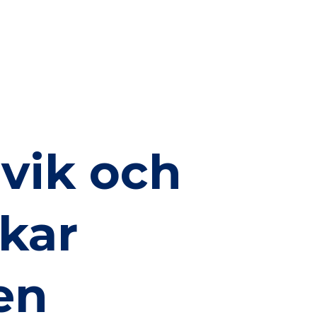
vik och
kar
en