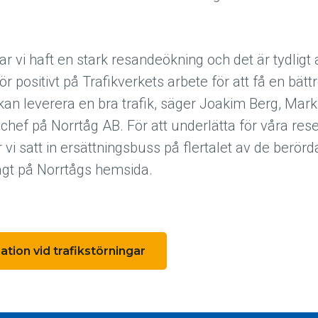
r vi haft en stark resandeökning och det är tydligt att
för positivt på Trafikverkets arbete för att få en bätt
tt kan leverera en bra trafik, säger Joakim Berg, Mar
ef på Norrtåg AB. För att underlätta för våra res
 vi satt in ersättningsbuss på flertalet av de berö
lagt på Norrtågs hemsida.
ation vid trafikstörningar