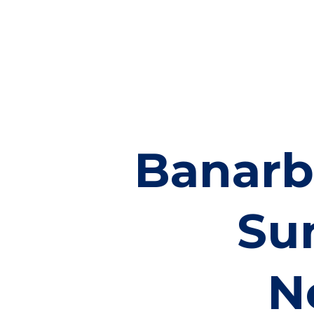
Banarb
Su
N