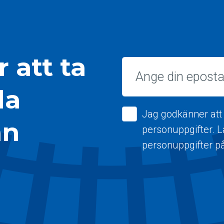
 att ta
Epost
la
Jag godkänner att
ån
personuppgifter. 
personuppgifter p