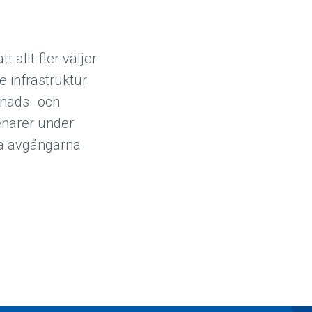
 allt fler väljer
re infrastruktur
knads- och
enärer under
rda avgångarna