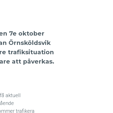
en 7e oktober
an Örnsköldsvik
e trafiksituation
re att påverkas.
å aktuell
ågående
ommer trafikera