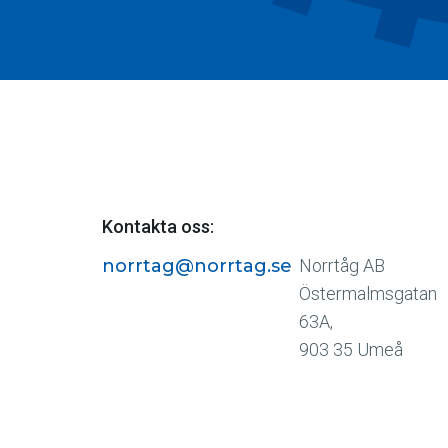
Kontakta oss:
norrtag@norrtag.se
Norrtåg AB
Östermalmsgatan
63A,
903 35 Umeå