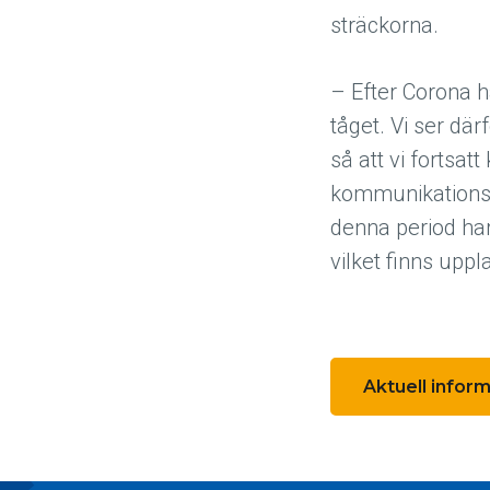
sträckorna.
– Efter Corona ha
tåget. Vi ser där
så att vi fortsa
kommunikationsch
denna period har
vilket finns upp
Aktuell inform