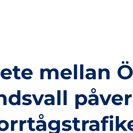
ete mellan Ö
ndsvall påver
orrtågstrafik