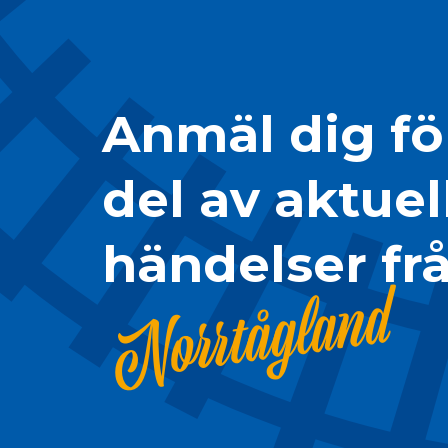
Anmäl dig för
del av aktuel
händelser fr
Norrtågland