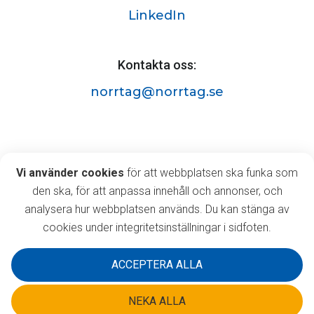
LinkedIn
Kontakta oss:
norrtag@norrtag.se
Norrtåg AB
Vi använder cookies
Vi använder cookies
för att webbplatsen ska funka som
Östermalmsgatan 63A,
den ska, för att anpassa innehåll och annonser, och
903 35 Umeå
analysera hur webbplatsen används. Du kan stänga av
cookies under integritetsinställningar i sidfoten.
ACCEPTERA ALLA
NEKA ALLA