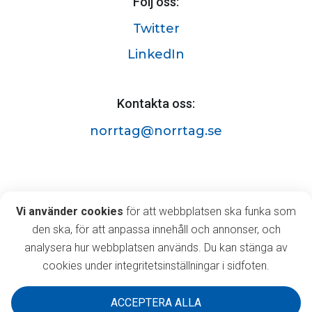
Följ oss:
Twitter
LinkedIn
Kontakta oss:
norrtag@norrtag.se
Norrtåg AB
Vi använder cookies
Vi använder cookies
för att webbplatsen ska funka som
Östermalmsgatan 63A,
den ska, för att anpassa innehåll och annonser, och
903 35 Umeå
analysera hur webbplatsen används. Du kan stänga av
cookies under integritetsinställningar i sidfoten.
ACCEPTERA ALLA