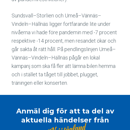
Sundsvall–Storlien och Umeå–Vännäs–
Vindeln–Hällnäs ligger fortfarande lite under
nivåerna vi hade före pandemin med -7 procent
respektive -14 procent, men resandet ökar och
går sakta åt rätt håll. På pendlingslinjen Umeå–
Vännäs–Vindeln–Hällnäs pågår en lokal
kampanj som ska få fler att lämna bilen hemma
och i stället ta tåget till jobbet, plugget,
träningen eller konserten.
Anmäl dig för att ta del av
aktuella händelser från