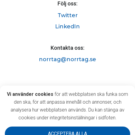
Följ oss:
Twitter
LinkedIn
Kontakta oss:
norrtag@norrtag.se
Norrtåg AB
Vi använder cookies
Vi använder cookies
för att webbplatsen ska funka som
Östermalmsgatan 63A,
den ska, för att anpassa innehåll och annonser, och
903 35 Umeå
analysera hur webbplatsen används. Du kan stänga av
cookies under integritetsinställningar i sidfoten.
ACCEPTERA ALLA