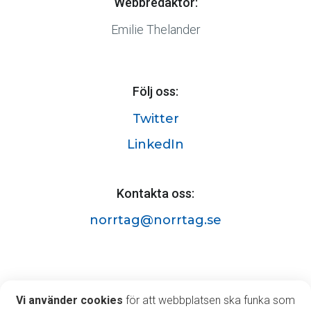
Webbredaktör:
Emilie Thelander
Följ oss:
Twitter
LinkedIn
Kontakta oss:
norrtag@norrtag.se
Norrtåg AB
Vi använder cookies
Vi använder cookies
för att webbplatsen ska funka som
Östermalmsgatan 63A,