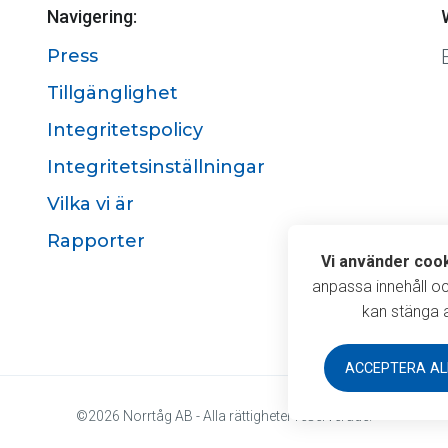
Navigering:
Press
Tillgänglighet
Integritetspolicy
Integritetsinställningar
Vilka vi är
Rapporter
Vi använde
Vi använder coo
anpassa innehåll o
kan stänga a
ACCEPTERA AL
©2026 Norrtåg AB - Alla rättigheter reserverade.