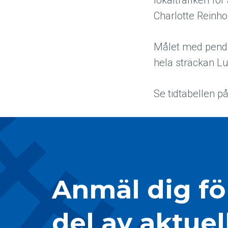
lokaltrafiken fö
Charlotte Reinhol
Målet med pendel
hela sträckan Lu
Se tidtabellen p
Anmäl dig för
del av aktuel