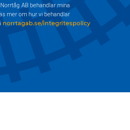
 Norrtåg AB behandlar mina
Läs mer om hur vi behandlar
å
norrtagab.se/integritespolicy