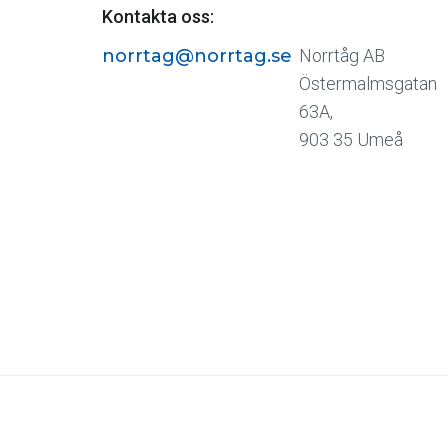
Kontakta oss:
norrtag@norrtag.se
Norrtåg AB
Östermalmsgatan
63A,
903 35 Umeå