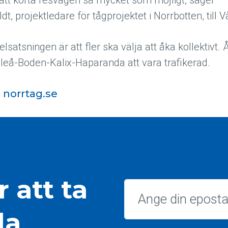
r att korta resvägen så mycket som möjligt, säger
dt, projektledare för tågprojektet i Norrbotten, till 
satsningen är att fler ska välja att åka kollektivt.
leå-Boden-Kalix-Haparanda att vara trafikerad.
å
norrtag.se
 att ta
Epost
la