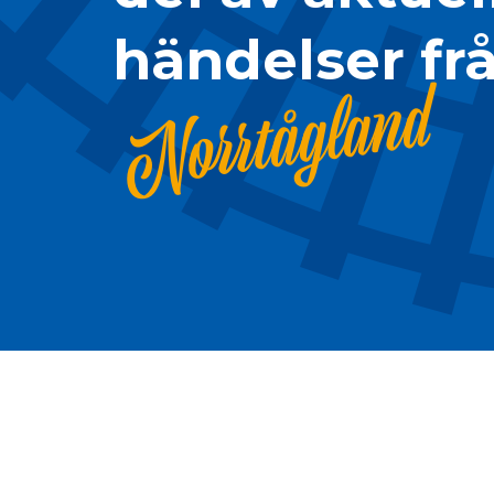
händelser fr
Norrtågland