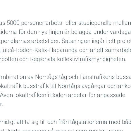
as 5000 personer arbets- eller studiependla mella
iderna för den nya linjen är belagda under vardag
 pendlarnas arbetstider. Satsningen ingår i ett projek
n Luleå-Boden-Kalix-Haparanda och är ett samarbet
botten och Regionala kollektivtrafikmyndigheten.
mbination av Norrtågs tåg och Länstrafikens bussar
kaltrafik busstrafik till Norrtågs avgångar och anko
 Även lokaltrafiken i Boden arbetar för anpassade
ar.
midigt att ta sig till och från tågstationerna med b