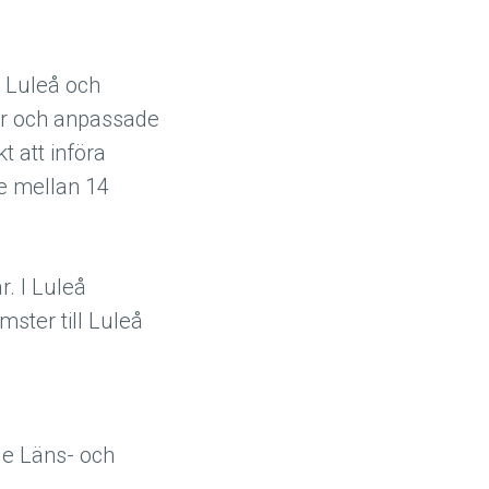
n Luleå och
ar och anpassade
t att införa
e mellan 14
. I Luleå
mster till Luleå
åde Läns- och