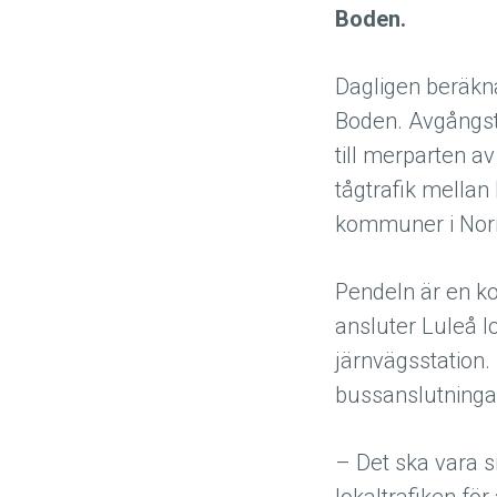
Boden.
Dagligen beräkn
Boden. Avgångst
till merparten av
tågtrafik mella
kommuner i Norr
Pendeln är en ko
ansluter Luleå lo
järnvägsstation.
bussanslutning
– Det ska vara s