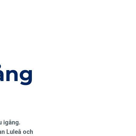
ång
u igång.
an Luleå och