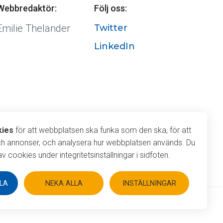
Webbredaktör:
Följ oss:
Emilie Thelander
Twitter
LinkedIn
r cookies
kies
för att webbplatsen ska funka som den ska, för att
ch annonser, och analysera hur webbplatsen används. Du
v cookies under integritetsinställningar i sidfoten.
LA
NEKA ALLA
INSTÄLLNINGAR