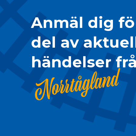
Anmäl dig för
del av aktuel
händelser fr
Norrtågland