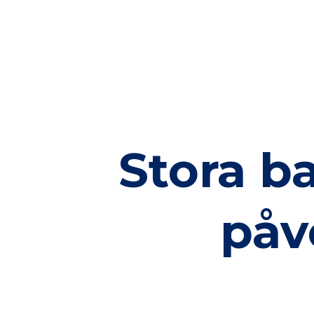
Stora b
påv