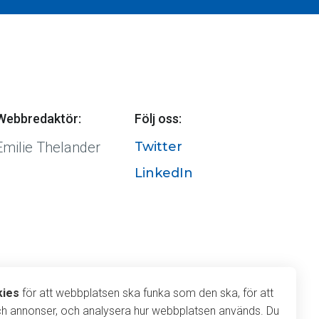
Webbredaktör:
Följ oss:
Emilie Thelander
Twitter
LinkedIn
r cookies
kies
för att webbplatsen ska funka som den ska, för att
ch annonser, och analysera hur webbplatsen används. Du