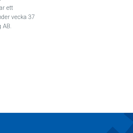
r ett
under vecka 37
åg AB.