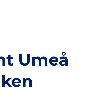
unt Umeå
iken