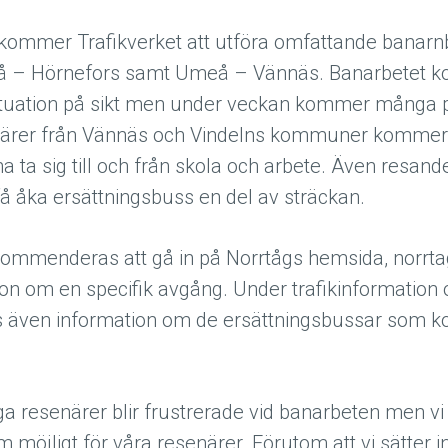
kommer Trafikverket att utföra omfattande banarn
 – Hörnefors samt Umeå – Vännäs. Banarbetet ko
ksituation på sikt men under veckan kommer många p
ärer från Vännäs och Vindelns kommuner kommer 
na ta sig till och från skola och arbete. Även resan
åka ersättningsbuss en del av sträckan.
mmenderas att gå in på Norrtågs hemsida, norrtag.
ion om en specifik avgång. Under trafikinformatio
s även information om de ersättningsbussar som k
ga resenärer blir frustrerade vid banarbeten men vi 
 möjligt för våra resenärer. Förutom att vi sätter i