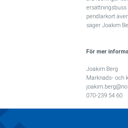
ersättningsbuss 
pendlarkort även
säger Joakim B
För mer inform
Joakim Berg
Marknads- och 
joakim.berg@nor
070-239 54 60