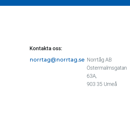
Kontakta oss:
norrtag@norrtag.se
Norrtåg AB
Östermalmsgatan
63A,
903 35 Umeå