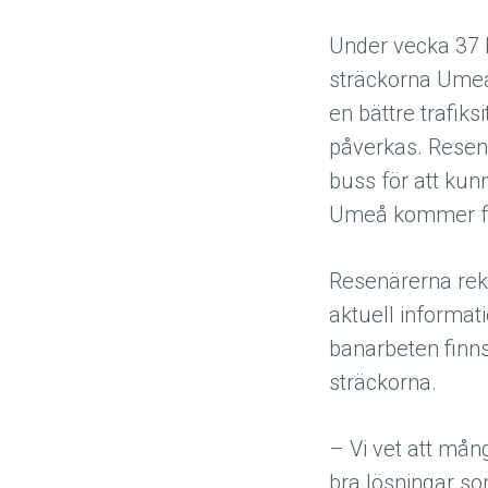
Under vecka 37 
sträckorna Umeå
en bättre trafi
påverkas. Resen
buss för att kun
Umeå kommer få 
Resenärerna reko
aktuell informat
banarbeten finn
sträckorna.
– Vi vet att mån
bra lösningar som