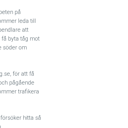
beten på
mmer leda till
endlare att
få byta tåg mot
de söder om
se, för att få
n och pågående
ommer trafikera
försöker hitta så
n