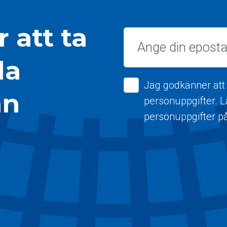
 att ta
Epost
la
Jag godkänner att
ån
personuppgifter. 
personuppgifter p