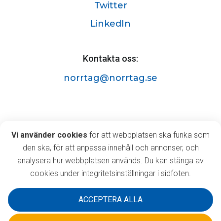
Twitter
LinkedIn
Kontakta oss:
norrtag@norrtag.se
Norrtåg AB
Vi använder cookies
Vi använder cookies
för att webbplatsen ska funka som
Östermalmsgatan 63A,
den ska, för att anpassa innehåll och annonser, och
903 35 Umeå
analysera hur webbplatsen används. Du kan stänga av
cookies under integritetsinställningar i sidfoten.
ACCEPTERA ALLA