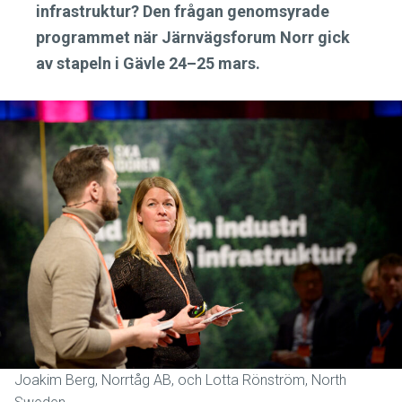
infrastruktur? Den frågan genomsyrade
programmet när Järnvägsforum Norr gick
av stapeln i Gävle 24–25 mars.
Joakim Berg, Norrtåg AB, och Lotta Rönström, North