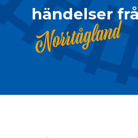
händelser fr
Norrtågland