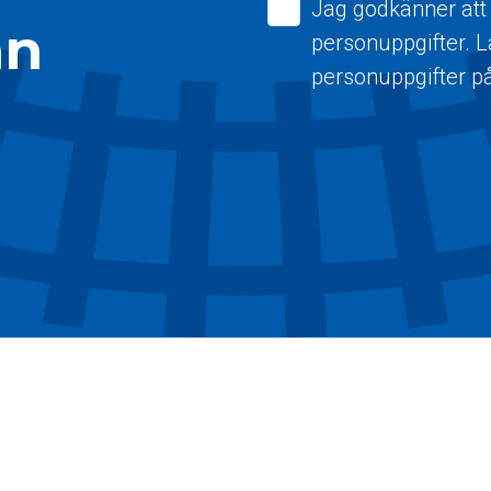
Jag godkänner att
ån
personuppgifter. 
personuppgifter p