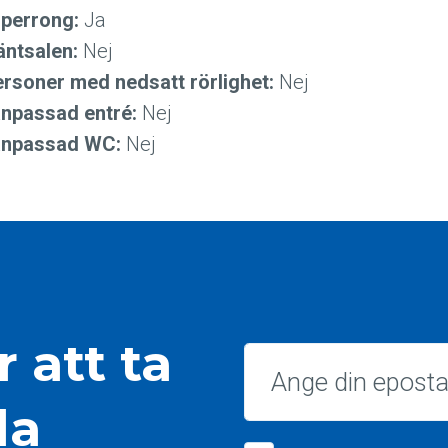
 perrong:
Ja
väntsalen:
Nej
ersoner med nedsatt rörlighet:
Nej
anpassad entré:
Nej
sanpassad WC:
Nej
 att ta
Epost
la