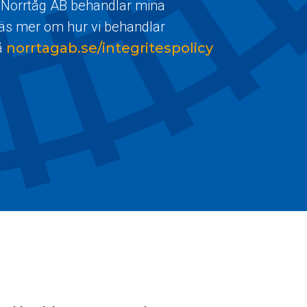
 Norrtåg AB behandlar mina
Läs mer om hur vi behandlar
å
norrtagab.se/integritespolicy