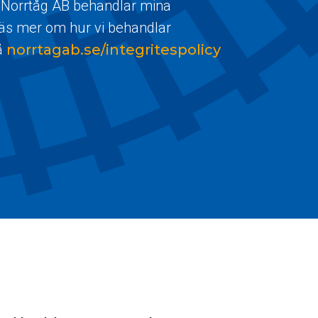
 Norrtåg AB behandlar mina
Läs mer om hur vi behandlar
å
norrtagab.se/integritespolicy