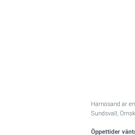
Härnösand är en 
Sundsvall, Örns
Öppettider vänt