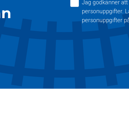
Jag godkänner att
ån
personuppgifter. 
personuppgifter p