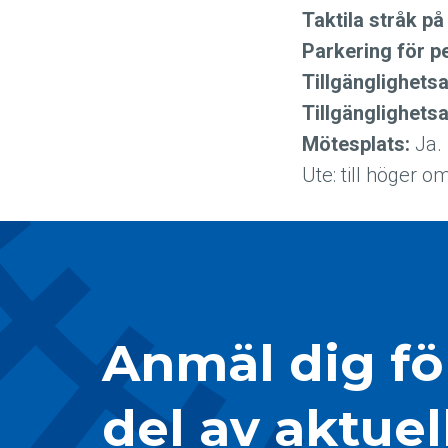
Taktila stråk på
Parkering för p
Tillgänglighets
Tillgänglighet
Mötesplats:
Ja. 
Ute: till höger o
Anmäl dig för
del av aktuel