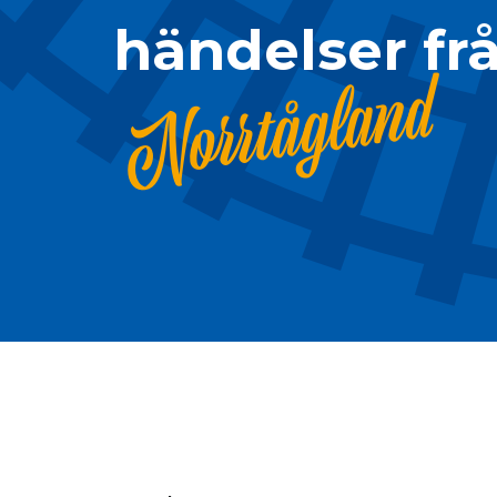
händelser fr
Norrtågland