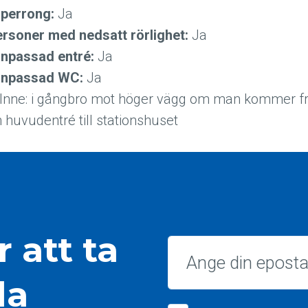
 perrong:
Ja
ersoner med nedsatt rörlighet:
Ja
anpassad entré:
Ja
sanpassad WC:
Ja
Inne: i gångbro mot höger vägg om man kommer fr
m huvudentré till stationshuset
 att ta
Epost
la