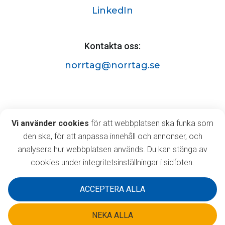
LinkedIn
Kontakta oss:
norrtag@norrtag.se
Norrtåg AB
Vi använder cookies
Vi använder cookies
för att webbplatsen ska funka som
Östermalmsgatan 63A,
den ska, för att anpassa innehåll och annonser, och
903 35 Umeå
analysera hur webbplatsen används. Du kan stänga av
cookies under integritetsinställningar i sidfoten.
ACCEPTERA ALLA
NEKA ALLA