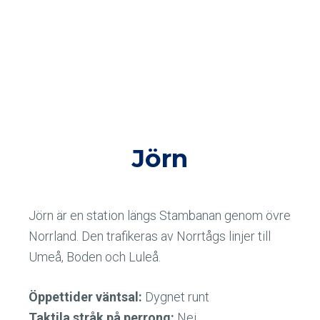
Jörn
Jörn är en station längs Stambanan genom övre
Norrland. Den trafikeras av Norrtågs linjer till
Umeå, Boden och Luleå.
Öppettider väntsal:
Dygnet runt
Taktila stråk på perrong:
Nej