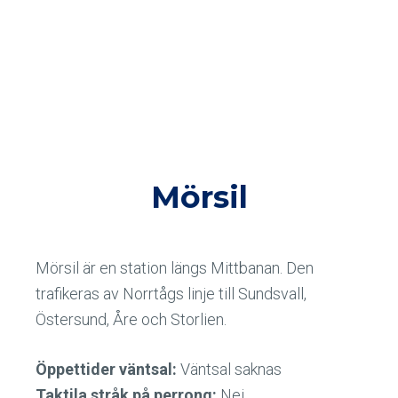
Mörsil
Mörsil är en station längs Mittbanan. Den
trafikeras av Norrtågs linje till Sundsvall,
Östersund, Åre och Storlien.
Öppettider väntsal:
Väntsal saknas
Taktila stråk på perrong:
Nej