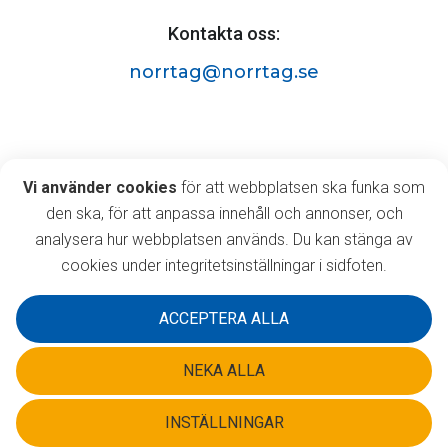
Kontakta oss:
norrtag@norrtag.se
Norrtåg AB
Vi använder cookies
Vi använder cookies
för att webbplatsen ska funka som
Östermalmsgatan 63A,
den ska, för att anpassa innehåll och annonser, och
903 35 Umeå
analysera hur webbplatsen används. Du kan stänga av
cookies under integritetsinställningar i sidfoten.
ACCEPTERA ALLA
NEKA ALLA
INSTÄLLNINGAR
©2026 Norrtåg AB - Alla rättigheter reserverade.