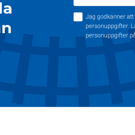
la
Jag godkänner att
ån
personuppgifter. 
personuppgifter p