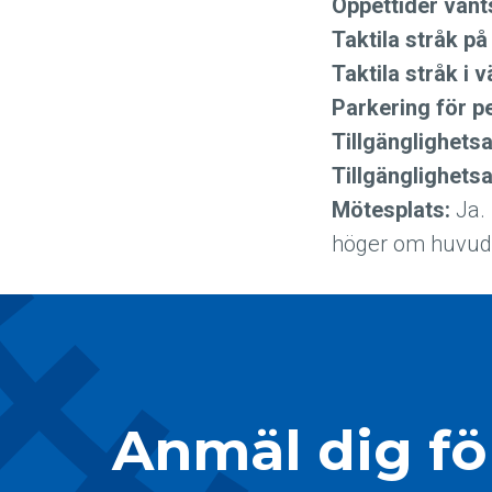
Öppettider vänt
Taktila stråk på
Taktila stråk i 
Parkering för p
Tillgänglighets
Tillgänglighet
Mötesplats:
Ja. 
höger om huvude
Anmäl dig för