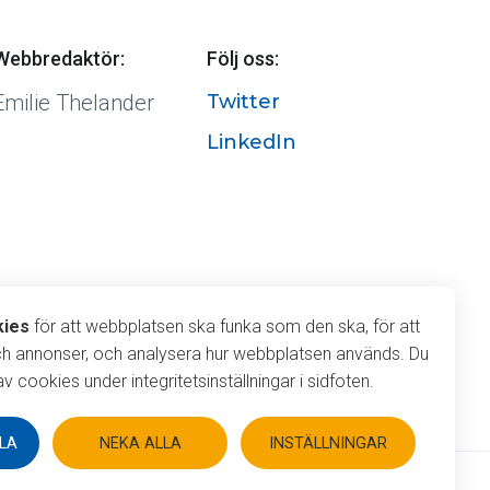
Webbredaktör:
Följ oss:
Emilie Thelander
Twitter
LinkedIn
r cookies
kies
för att webbplatsen ska funka som den ska, för att
ch annonser, och analysera hur webbplatsen används. Du
v cookies under integritetsinställningar i sidfoten.
LA
NEKA ALLA
INSTÄLLNINGAR