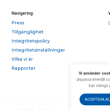
Navigering:
Press
Tillgänglighet
Integritetspolicy
Integritetsinställningar
Vilka vi är
Rapporter
Vi använde
Vi använder coo
anpassa innehåll o
kan stänga a
ACCEPTERA AL