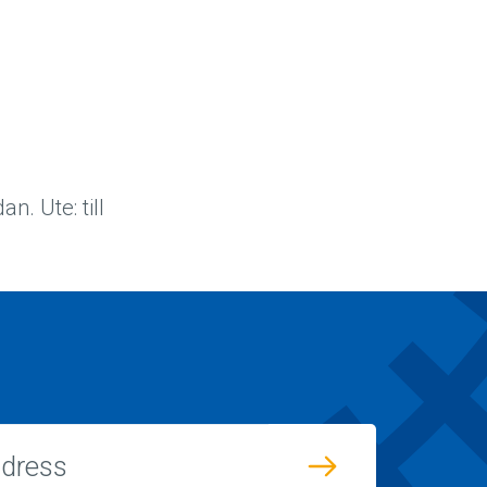
an. Ute: till
.