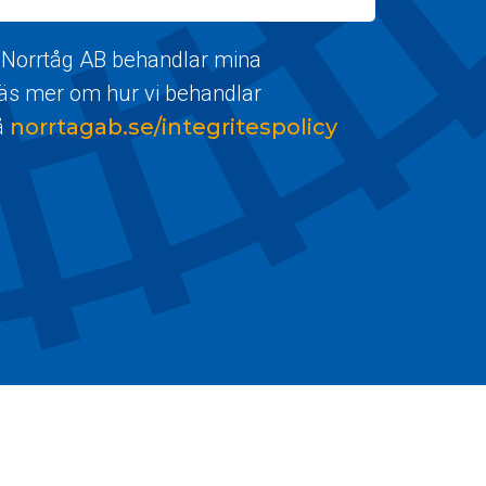
 Norrtåg AB behandlar mina
Läs mer om hur vi behandlar
å
norrtagab.se/integritespolicy