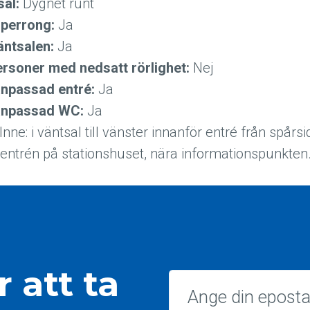
sal:
Dygnet runt
 perrong:
Ja
väntsalen:
Ja
ersoner med nedsatt rörlighet:
Nej
anpassad entré:
Ja
sanpassad WC:
Ja
Inne: i väntsal till vänster innanför entré från spårsid
ntrén på stationshuset, nära informationspunkten
 att ta
Epost