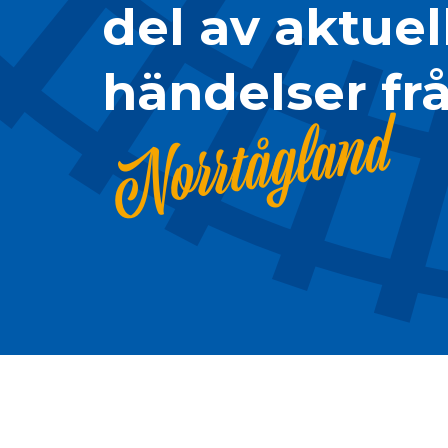
del av aktuel
händelser fr
Norrtågland