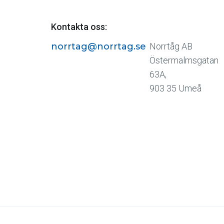
Kontakta oss:
norrtag@norrtag.se
Norrtåg AB
Östermalmsgatan
63A,
903 35 Umeå