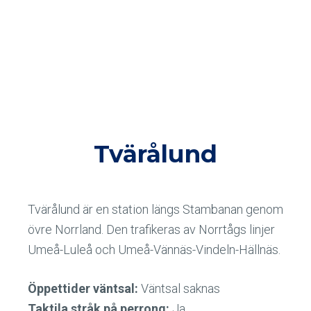
Tvärålund
Tvärålund är en station längs Stambanan genom
övre Norrland. Den trafikeras av Norrtågs linjer
Umeå-Luleå och Umeå-Vännäs-Vindeln-Hällnäs.
Öppettider väntsal:
Väntsal saknas
Taktila stråk på perrong:
Ja