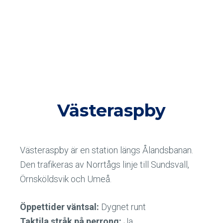
Västeraspby
Västeraspby är en station längs Ålandsbanan.
Den trafikeras av Norrtågs linje till Sundsvall,
Örnsköldsvik och Umeå.
Öppettider väntsal:
Dygnet runt
Taktila stråk på perrong:
Ja