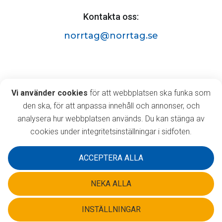
Kontakta oss:
norrtag@norrtag.se
Norrtåg AB
Vi använder cookies
Vi använder cookies
för att webbplatsen ska funka som
Östermalmsgatan 63A,
den ska, för att anpassa innehåll och annonser, och
903 35 Umeå
analysera hur webbplatsen används. Du kan stänga av
cookies under integritetsinställningar i sidfoten.
ACCEPTERA ALLA
NEKA ALLA
INSTÄLLNINGAR
©2026 Norrtåg AB - Alla rättigheter reserverade.