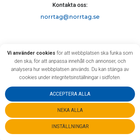
Kontakta oss:
norrtag@norrtag.se
Norrtåg AB
Vi använder cookies
Vi använder cookies
för att webbplatsen ska funka som
Östermalmsgatan 63A,
den ska, för att anpassa innehåll och annonser, och
903 35 Umeå
analysera hur webbplatsen används. Du kan stänga av
cookies under integritetsinställningar i sidfoten.
ACCEPTERA ALLA
NEKA ALLA
INSTÄLLNINGAR
©2026 Norrtåg AB - Alla rättigheter reserverade.