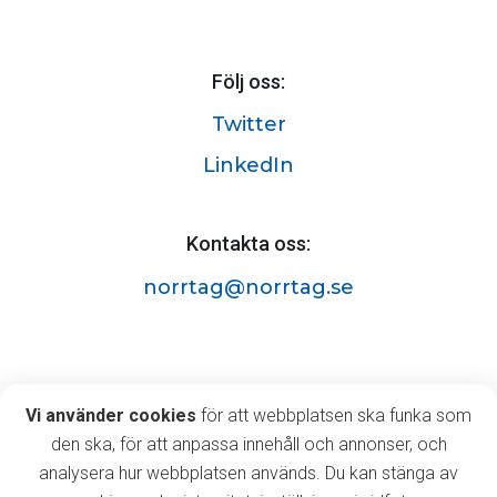
Följ oss:
Twitter
LinkedIn
Kontakta oss:
norrtag@norrtag.se
Norrtåg AB
Vi använder cookies
Vi använder cookies
för att webbplatsen ska funka som
Östermalmsgatan 63A,
den ska, för att anpassa innehåll och annonser, och
903 35 Umeå
analysera hur webbplatsen används. Du kan stänga av