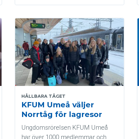
HÅLLBARA TÅGET
KFUM Umeå väljer
Norrtåg för lagresor
Ungdomsrörelsen KFUM Umeå
har över 1000 medlemmar och