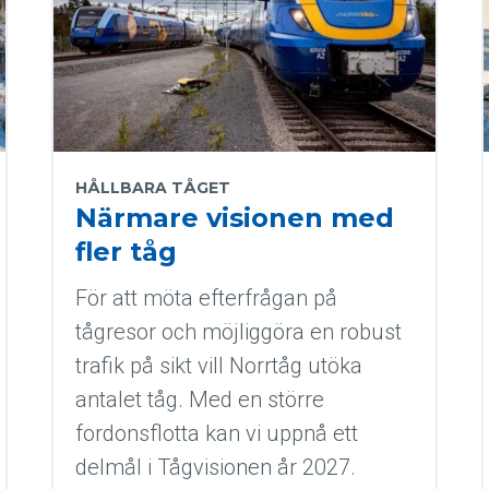
HÅLLBARA TÅGET
Närmare visionen med
fler tåg
För att möta efterfrågan på
tågresor och möjliggöra en robust
trafik på sikt vill Norrtåg utöka
antalet tåg. Med en större
fordonsflotta kan vi uppnå ett
delmål i Tågvisionen år 2027.