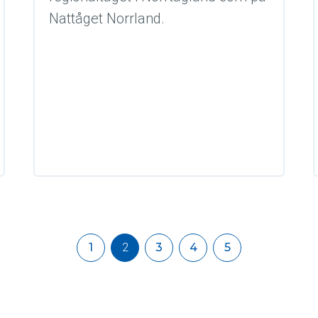
Nattåget Norrland.
gering
1
2
3
4
5