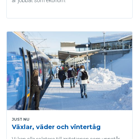
år jobbat som ekonom.
JUST NU
Växlar, väder och vintertåg