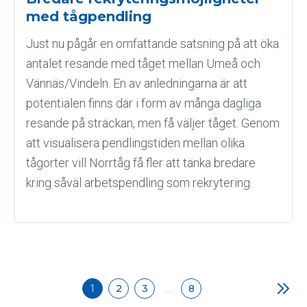
med tågpendling
Just nu pågår en omfattande satsning på att öka
antalet resande med tåget mellan Umeå och
Vännäs/Vindeln. En av anledningarna är att
potentialen finns där i form av många dagliga
resande på sträckan, men få väljer tåget. Genom
att visualisera pendlingstiden mellan olika
tågorter vill Norrtåg få fler att tänka bredare
kring såväl arbetspendling som rekrytering.
Inläggsnavigering
2
3
8
1
…